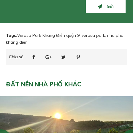
Gửi
Tags:
Verosa Park Khang Điền quận 9
verosa park
nha pho
khang dien
Chia sẻ :
ĐẤT NỀN NHÀ PHỐ KHÁC