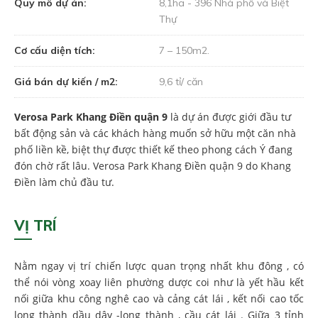
Quy mô dự án:
8,1ha - 396 Nhà phố và Biệt
Thự
Cơ cấu diện tích:
7 – 150m2.
Giá bán dự kiến / m2:
9,6 tỉ/ căn
Verosa Park Khang Điền quận 9
là dự án được giới đầu tư
bất động sản và các khách hàng muốn sở hữu một căn nhà
phố liền kề, biệt thự được thiết kế theo phong cách Ý đang
đón chờ rất lâu. Verosa Park Khang Điền quận 9 do Khang
Điền làm chủ đầu tư.
VỊ TRÍ
Nằm ngay vị trí chiến lược quan trọng nhất khu đông , có
thể nói vòng xoay liên phường dược coi như là yết hầu kết
nối giữa khu công nghê cao và cảng cát lái , kết nối cao tốc
long thành dầu dây -long thành , cầu cát lái . Giữa 3 tỉnh