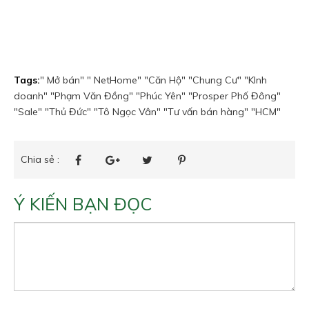
Tags:
" Mở bán"
" NetHome"
"Căn Hộ"
"Chung Cư"
"KInh
doanh"
"Phạm Văn Đồng"
"Phúc Yên"
"Prosper Phố Đông"
"Sale"
"Thủ Đức"
"Tô Ngọc Vân"
"Tư vấn bán hàng"
"HCM"
Chia sẻ :
Ý KIẾN BẠN ĐỌC